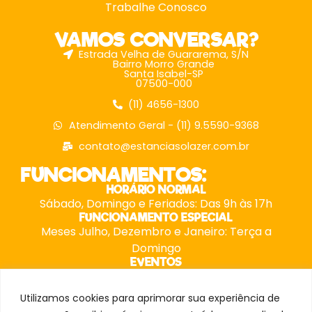
Trabalhe Conosco
VAMOS CONVERSAR?
Estrada Velha de Guararema, S/N
Bairro Morro Grande
Santa Isabel-SP
07500-000
(11) 4656-1300
Atendimento Geral - (11) 9.5590-9368
contato@estanciasolazer.com.br
FUNCIONAMENTOS:
HORÁRIO NORMAL
Sábado, Domingo e Feriados: Das 9h às 17h
FUNCIONAMENTO ESPECIAL
Meses Julho, Dezembro e Janeiro: Terça a
Domingo
EVENTOS
Possuem horários especiais, consulte nossa
equipe.
Utilizamos cookies para aprimorar sua experiência de