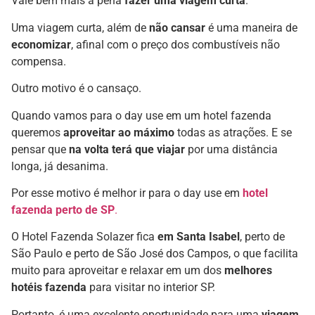
Vale bem mais a pena
fazer uma viagem curta
.
Uma viagem curta, além de
não cansar
é uma maneira de
economizar
, afinal com o preço dos combustíveis não
compensa.
Outro motivo é o cansaço.
Quando vamos para o day use em um hotel fazenda
queremos
aproveitar ao máximo
todas as atrações. E se
pensar que
na volta terá que viajar
por uma distância
longa, já desanima.
Por esse motivo é melhor ir para o day use em
hotel
fazenda perto de SP
.
O Hotel Fazenda Solazer fica
em Santa Isabel
, perto de
São Paulo e perto de São José dos Campos, o que facilita
muito para aproveitar e relaxar em um dos
melhores
hotéis fazenda
para visitar no interior SP.
Portanto, é uma excelente oportunidade para uma
viagem