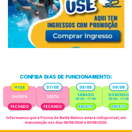
CONFIRA DIAS DE FUNCIONAMENTO:
HOJE
07/08
08/08
09/08
SÁBADO
DOMINGO
QUINTA
SEXTA
09:00 - 17:00
09:00 - 17:00
FECHADO
FECHADO
ABERTO
ABERTO
Informamos que a
Piscina do Balde Maluco
estará indisponível,
em
manutenção nos dias 08/08/2026 e 09/08/2026.