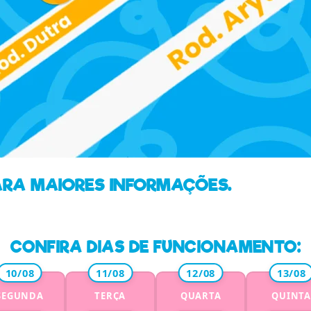
ARA MAIORES INFORMAÇÕES.
CONFIRA DIAS DE FUNCIONAMENTO:
10/08
11/08
12/08
13/08
SEGUNDA
TERÇA
QUARTA
QUINTA