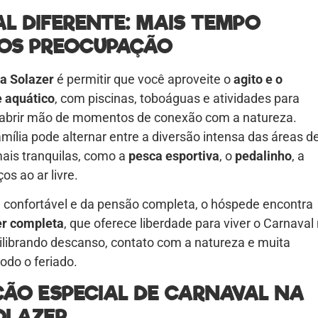
L DIFERENTE: MAIS TEMPO
OS PREOCUPAÇÃO
ia Solazer
é permitir que você aproveite o
agito e o
 aquático
, com piscinas, toboáguas e atividades para
 abrir mão de momentos de conexão com a natureza.
amília pode alternar entre a diversão intensa das áreas d
mais tranquilas, como a
pesca esportiva
, o
pedalinho
, a
os ao ar livre.
onfortável e da pensão completa, o hóspede encontra
er completa
, que oferece liberdade para viver o Carnaval
uilibrando descanso, contato com a natureza e muita
odo o feriado.
O ESPECIAL DE CARNAVAL NA
OLAZER