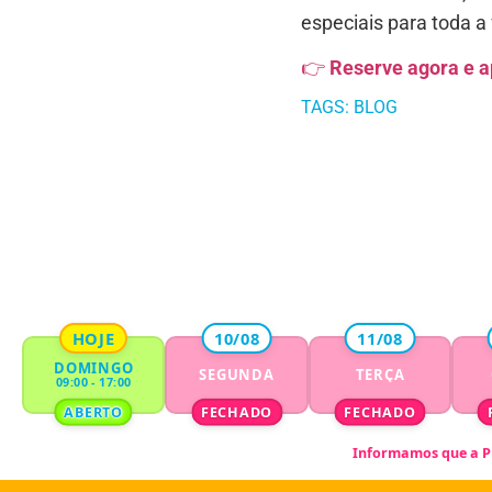
especiais para toda a 
👉
Reserve agora e a
TAGS:
BLOG
HOJE
10/08
11/08
DOMINGO
SEGUNDA
TERÇA
09:00 - 17:00
ABERTO
FECHADO
FECHADO
Informamos que a
P