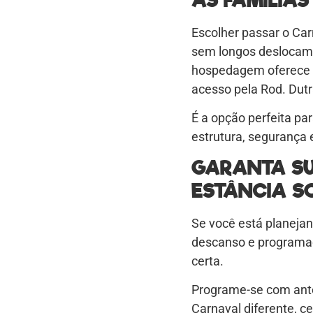
Escolher passar o Car
sem longos deslocame
hospedagem oferece co
acesso pela Rod. Dut
É a opção perfeita p
estrutura, segurança 
GARANTA SU
ESTÂNCIA S
Se você está planejan
descanso e programaç
certa.
Programe-se com ant
Carnaval diferente, c