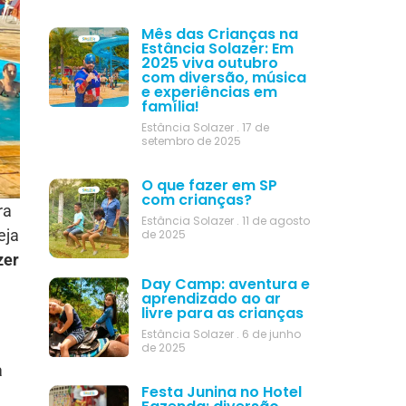
Mês das Crianças na
Estância Solazer: Em
2025 viva outubro
com diversão, música
e experiências em
família!
Estância Solazer
17 de
setembro de 2025
O que fazer em SP
com crianças?
ra
Estância Solazer
11 de agosto
eja
de 2025
zer
Day Camp: aventura e
aprendizado ao ar
livre para as crianças
Estância Solazer
6 de junho
de 2025
a
Festa Junina no Hotel