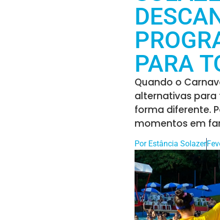
DESCAN
PROGR
PARA T
Quando o Carnava
alternativas para 
forma diferente. 
momentos em famíl
Por
Estância Solazer
Fev