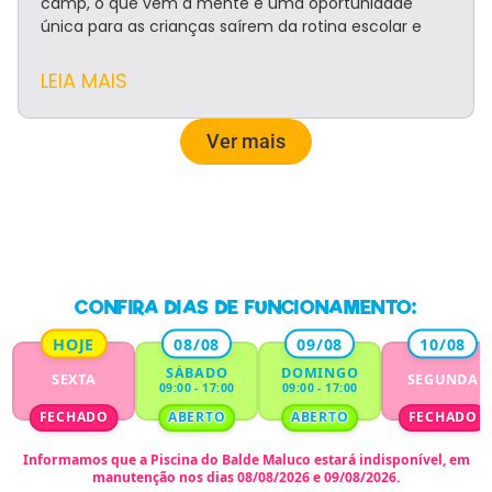
camp, o que vem à mente é uma oportunidade
única para as crianças saírem da rotina escolar e
LEIA MAIS
Ver mais
CONFIRA DIAS DE FUNCIONAMENTO:
HOJE
08/08
09/08
10/08
SÁBADO
DOMINGO
SEXTA
SEGUNDA
09:00 - 17:00
09:00 - 17:00
FECHADO
ABERTO
ABERTO
FECHADO
Informamos que a
Piscina do Balde Maluco
estará indisponível,
em
manutenção nos dias 08/08/2026 e 09/08/2026.