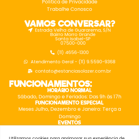
Política de Privacidade
Trabalhe Conosco
VAMOS CONVERSAR?
Estrada Velha de Guararema, S/N
Bairro Morro Grande
Santa Isabel-SP
07500-000
(11) 4656-1300
Atendimento Geral - (11) 9.5590-9368
contato@estanciasolazer.com.br
FUNCIONAMENTOS:
HORÁRIO NORMAL
Sábado, Domingo e Feriados: Das 9h às 17h
FUNCIONAMENTO ESPECIAL
Meses Julho, Dezembro e Janeiro: Terça a
Domingo
EVENTOS
Possuem horários especiais, consulte nossa
equipe.
Utilizamos cookies para aprimorar sua experiência de