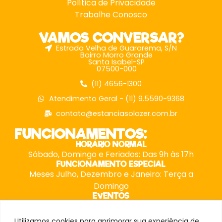
Política de Privacidade
Trabalhe Conosco
VAMOS CONVERSAR?
Estrada Velha de Guararema, S/N
Bairro Morro Grande
Santa Isabel-SP
07500-000
(11) 4656-1300
Atendimento Geral - (11) 9.5590-9368
contato@estanciasolazer.com.br
FUNCIONAMENTOS:
HORÁRIO NORMAL
Sábado, Domingo e Feriados: Das 9h às 17h
FUNCIONAMENTO ESPECIAL
Meses Julho, Dezembro e Janeiro: Terça a
Domingo
EVENTOS
Possuem horários especiais, consulte nossa
equipe.
Utilizamos cookies para aprimorar sua experiência de