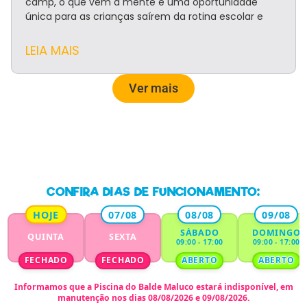
camp, o que vem à mente é uma oportunidade
única para as crianças saírem da rotina escolar e
LEIA MAIS
Ver mais
CONFIRA DIAS DE FUNCIONAMENTO:
HOJE
07/08
08/08
09/08
SÁBADO
DOMINGO
QUINTA
SEXTA
09:00 - 17:00
09:00 - 17:00
FECHADO
FECHADO
ABERTO
ABERTO
Informamos que a
Piscina do Balde Maluco
estará indisponível,
em
manutenção nos dias 08/08/2026 e 09/08/2026.