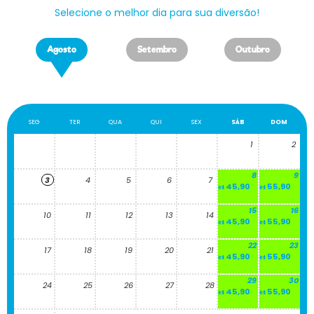
Selecione o melhor dia para sua diversão!
Agosto
Setembro
Outubro
SEG
TER
QUA
QUI
SEX
SÁB
DOM
1
2
8
9
3
4
5
6
7
45,90
55,90
R$
R$
15
16
10
11
12
13
14
45,90
55,90
R$
R$
22
23
17
18
19
20
21
45,90
55,90
R$
R$
29
30
24
25
26
27
28
45,90
55,90
R$
R$