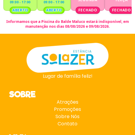
09:00 - 17:00
09:00 - 17:00
ABERTO
ABERTO
FECHADO
FECHADO
Informamos que a
Piscina do Balde Maluco
estará indisponível,
em
manutenção nos dias 08/08/2026 e 09/08/2026.
Lugar de família feliz!
SOBRE
Atrações
Promoções
Sobre Nós
Contato