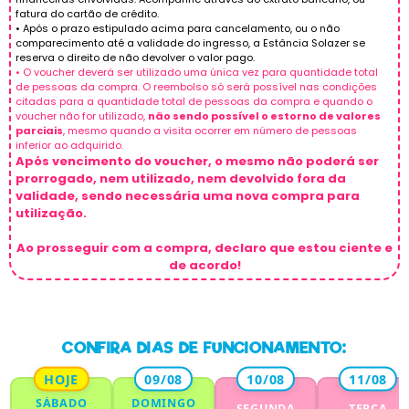
fatura do cartão de crédito.
• Após o prazo estipulado acima para cancelamento, ou o não
comparecimento até a validade do ingresso, a Estância Solazer se
reserva o direito de não devolver o valor pago.
• O voucher deverá ser utilizado uma única vez para quantidade total
de pessoas da compra. O reembolso só será possível nas condições
citadas para a quantidade total de pessoas da compra e quando o
voucher não for utilizado,
não sendo possível o estorno de valores
parciais
, mesmo quando a visita ocorrer em número de pessoas
inferior ao adquirido.
Após vencimento do voucher, o mesmo não poderá ser
prorrogado, nem utilizado, nem devolvido fora da
validade, sendo necessária uma nova compra para
utilização.
Ao prosseguir com a compra, declaro que estou ciente e
de acordo!
CONFIRA DIAS DE FUNCIONAMENTO:
HOJE
09/08
10/08
11/08
SÁBADO
DOMINGO
SEGUNDA
TERÇA