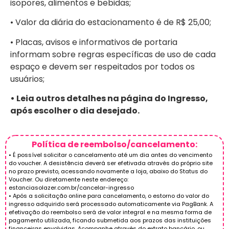
isopores, alimentos e bebidas;
• Valor da diária do estacionamento é de R$ 25,00;
• Placas, avisos e informativos de portaria
informam sobre regras específicas de uso de cada
espaço e devem ser respeitados por todos os
usuários;
• Leia outros detalhes na página do Ingresso,
após escolher o dia desejado.
Política de reembolso/cancelamento:
• É possível solicitar o cancelamento até um dia antes do vencimento
do voucher. A desistência deverá ser efetivada através do próprio site
no prazo previsto, acessando novamente a loja, abaixo do Status do
Voucher. Ou diretamente neste endereço:
estanciasolazer.com.br/cancelar-ingresso
• Após a solicitação online para cancelamento, o estorno do valor do
ingresso adquirido será processado automaticamente via PagBank. A
efetivação do reembolso será de valor integral e na mesma forma de
pagamento utilizada, ficando submetida aos prazos das instituições
financeiras envolvidas. Acompanhe através do extrato bancário, ou