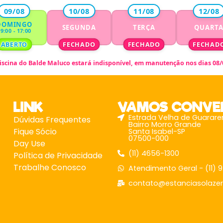
09/08
10/08
11/08
12/08
DOMINGO
SEGUNDA
TERÇA
QUART
9:00 - 17:00
ABERTO
FECHADO
FECHADO
FECHAD
iscina do Balde Maluco
estará indisponível,
em manutenção nos dias 08/0
LINK
VAMOS CONVE
Estrada Velha de Guarare
Dúvidas Frequentes
Bairro Morro Grande
Fique Sócio
Santa Isabel-SP
07500-000
Day Use
(11) 4656-1300
Política de Privacidade
Trabalhe Conosco
Atendimento Geral - (11) 
contato@estanciasolazer