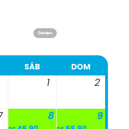
Outubro
SÁB
DOM
1
2
7
8
9
45,90
55,90