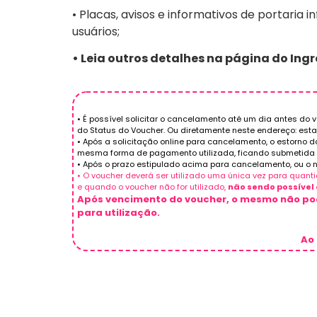
• Placas, avisos e informativos de portari
usuários;
• Leia outros detalhes na página do Ingr
• É possível solicitar o cancelamento até um dia antes do 
do Status do Voucher. Ou diretamente neste endereço: est
• Após a solicitação online para cancelamento, o estorno 
mesma forma de pagamento utilizada, ficando submetida aos
• Após o prazo estipulado acima para cancelamento, ou o n
• O voucher deverá ser utilizado uma única vez para quan
e quando o voucher não for utilizado,
não sendo possível 
Após vencimento do voucher, o mesmo não pod
para utilização.
Ao 