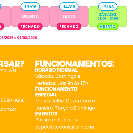
13/08
14/08
15/08
SÁBADO
A
QUINTA
SEXTA
09:00 - 17:00
O
FECHADO
FECHADO
ABERTO
8/2026 e 09/08/2026.
RSAR?
FUNCIONAMENTOS:
ma, S/N
HORÁRIO NORMAL
Sábado, Domingo e
Feriados: Das 9h às 17h
FUNCIONAMENTO
ESPECIAL
9.5590-9368
Meses Julho, Dezembro e
Janeiro: Terça a Domingo
.com.br
EVENTOS
Possuem horários
especiais, consulte nossa