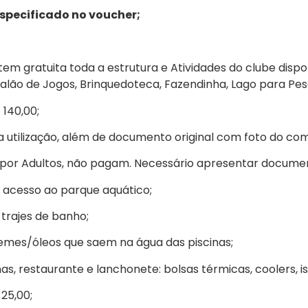
especificado no voucher;
em gratuita toda a estrutura e Atividades do clube dispo
 Salão de Jogos, Brinquedoteca, Fazendinha, Lago para Pes
 140,00;
 utilização, além de documento original com foto do co
 por Adultos, não pagam. Necessário apresentar docume
ra acesso ao parque aquático;
 trajes de banho;
cremes/óleos que saem na água das piscinas;
nas, restaurante e lanchonete: bolsas térmicas, coolers, i
25,00;