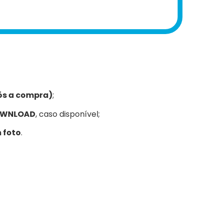
ós a compra)
;
WNLOAD
, caso disponível;
 foto
.