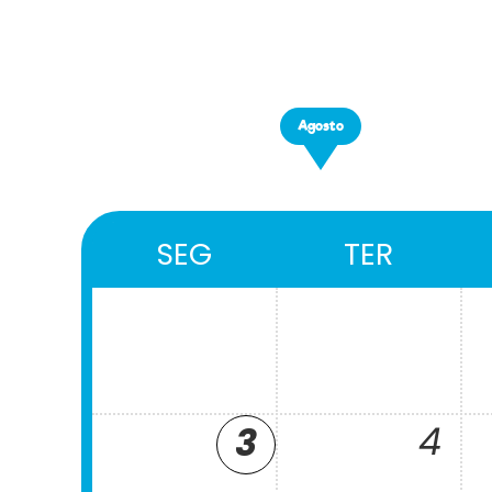
Agosto
SEG
TER
4
3