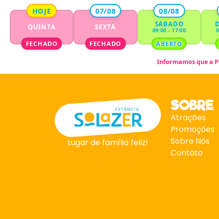
HOJE
07/08
08/08
SÁBADO
QUINTA
SEXTA
09:00 - 17:00
0
FECHADO
FECHADO
ABERTO
Informamos que a
P
SOBRE
Atrações
Promoções
Sobre Nós
Lugar de família feliz!
Contato