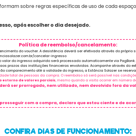
a informam sobre regras específicas de uso de cada espaç
esso, após escolher o dia desejado.
Política de reembolso/cancelamento:
vencimento do voucher. A desistência deverá ser efetivada através do próprio s
anciasolazer.com.br/cancelar-ingresso
do valor do ingresso adquirido será processado automaticamente via PagBank. 
 prazos das instituições financeiras envolvidas. Acompanhe através do extra
ão comparecimento até a validade do ingresso, a Estância Solazer se reserva o
tidade total de pessoas da compra. O reembolso só será possível nas condiç
o estorno de valores parciais
, mesmo quando a visita ocorrer em número de
erá ser prorrogado, nem utilizado, nem devolvido fora da v
prosseguir com a compra, declaro que estou ciente e de aco
CONFIRA DIAS DE FUNCIONAMENTO: