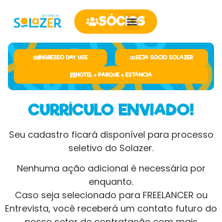
SÓCIOS
INGRESSO DAY USE
SEJA SÓCIO SOLAZER
HOTEL + PARQUE + ESTÂNCIA
CURRÍCULO ENVIADO!
Seu cadastro ficará disponível para processo
seletivo do Solazer.
Nenhuma ação adicional é necessária por
enquanto.
Caso seja selecionado para FREELANCER ou
Entrevista, você receberá um contato futuro do
nosso setor de contratação com mais