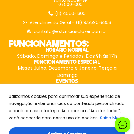
Santa Isabel-SP
07500-000
(11) 4656-1300
Atendimento Geral - (11) 9.5590-9368
contato@estanciasolazer.com.br
FUNCIONAMENTOS:
HORÁRIO NORMAL
Sábado, Domingo e Feriados: Das 9h às 17h
FUNCIONAMENTO ESPECIAL
Meses Julho, Dezembro e Janeiro: Terça a
Domingo
EVENTOS
Possuem horários especiais, consulte nossa
equipe.
Utilizamos cookies para aprimorar sua experiência de
navegação, exibir anúncios ou conteúdo personalizado
e analisar nosso tráfego. Ao clicar em “Aceitar todos”,
© 2024 Estância Solazer
você concorda com nosso uso de cookies.
Saiba Mais
Aceitar e Continuar