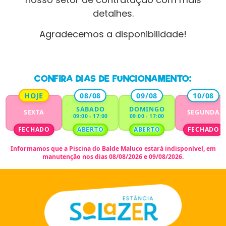
detalhes.
Agradecemos a disponibilidade!
CONFIRA DIAS DE FUNCIONAMENTO:
HOJE
08/08
09/08
10/08
SÁBADO
DOMINGO
SEXTA
SEGUNDA
09:00 - 17:00
09:00 - 17:00
FECHADO
ABERTO
ABERTO
FECHADO
Informamos que a
Piscina do Balde Maluco
estará indisponível,
em
manutenção nos dias 08/08/2026 e 09/08/2026.